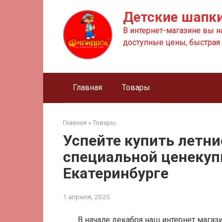
Перейти
Детские шапки
к
контенту
В интернет-магазине вы н
доступные цены, быстрая 
Главная
Товары
Главная
»
Товары
Успейте купить летни
специальной ценекуп
Екатеринбурге
1 апреля, 2025
В начале декабря наш интернет магаз